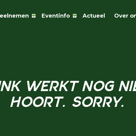
eelnemen
Eventinfo
Actueel
Over o
(Toon subnavigatie - Ingeklapt)
(Toon subnavigatie - I
LINK WERKT NOG NI
HOORT. SORRY.